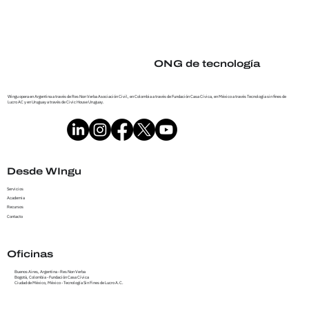
ONG de tecnología
Wingu opera en Argentina a través de Res Non Verba Asociación Civil, en Colombia a través de Fundación Casa Cívica, en México a través Tecnología sin fines de
Lucro AC y en Uruguay a través de Civic House Uruguay.
Desde WIngu
Servicios
Academia
Recursos
Contacto
Oficinas
Buenos Aires, Argentina - Res Non Verba
Bogotá, Colombia - Fundación Casa Cívica
Ciudad de México, México - Tecnología Sin Fines de Lucro A.C.