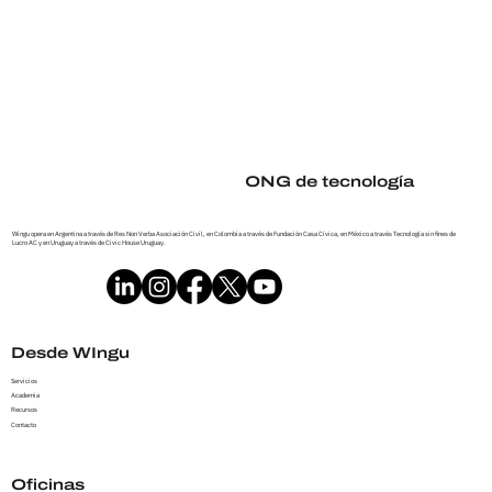
ONG de tecnología
Wingu opera en Argentina a través de Res Non Verba Asociación Civil, en Colombia a través de Fundación Casa Cívica, en México a través Tecnología sin fines de
Lucro AC y en Uruguay a través de Civic House Uruguay.
Desde WIngu
Servicios
Academia
Recursos
Contacto
Oficinas