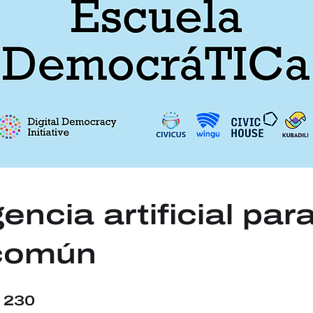
gencia artificial para
 común
230 Participants
230