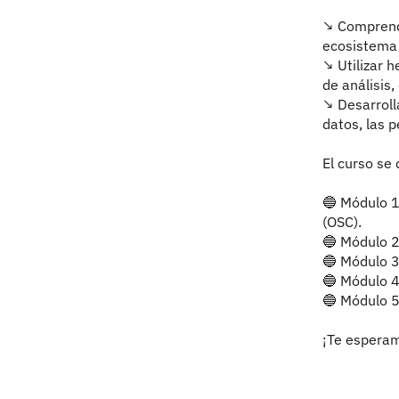
↘️ Comprende
ecosistema d
↘️ Utilizar
de análisis,
↘️ Desarroll
datos, las p
El curso se 
🔵 Módulo 1.
(OSC).
🔵 Módulo 2
🔵 Módulo 3
🔵 Módulo 4
🔵 Módulo 5.
¡Te espera