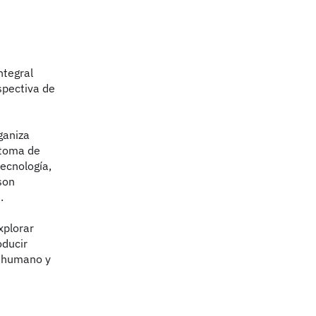
ntegral
spectiva de
ganiza
 toma de
ecnología,
son
.
xplorar
oducir
io humano y