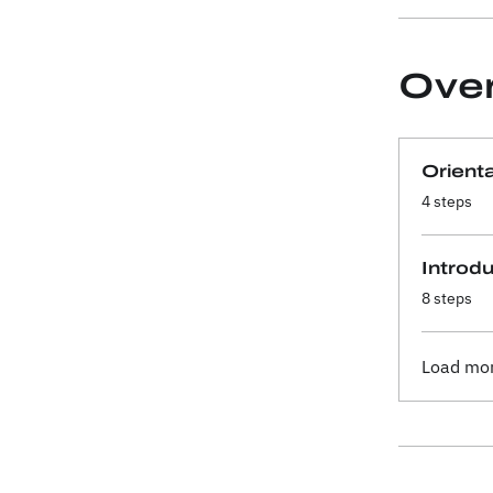
Ove
Orient
.
4 steps
Introd
.
8 steps
Load mo