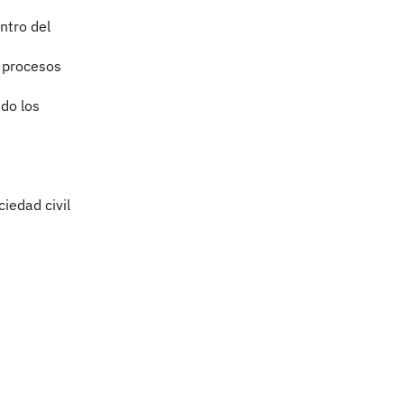
ntro del
r procesos
ndo los
iedad civil