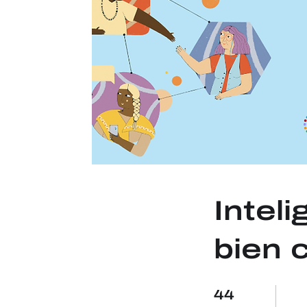
Inteli
bien
44 Steps
44