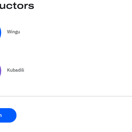
ructors
Wingu
Kubadili
n