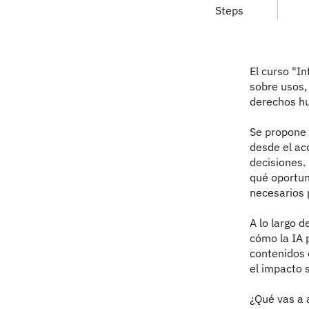
Steps
El curso "In
sobre usos,
derechos hu
Se propone 
desde el ac
decisiones.
qué oportun
necesarios p
A lo largo d
cómo la IA 
contenidos o
el impacto s
¿Qué vas a 