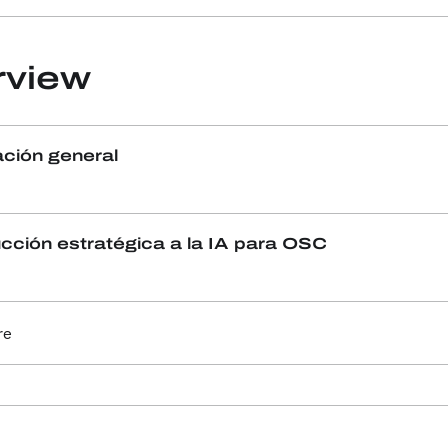
rview
ación general
ucción estratégica a la IA para OSC
re