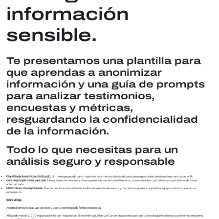
información
sensible.
Te presentamos una plantilla para
que aprendas a anonimizar
información y una guía de prompts
para analizar testimonios,
encuestas y métricas,
resguardando la confidencialidad
de la información.
Todo lo que necesitas para un
análisis seguro y responsable
Plantilla de Anonimización (Excel).
Un lienzo preparado para limpiar tus testimonios y bases de datos paso a paso antes de interactuar con cualquier IA.
Guía de prompts listos para usar.
Extrae temas recurrentes y citas representativas de tus testimonios, cruza variables cualitativas y cuantitativas de forma
automatizada.
Matriz de acción responsable.
Buenas prácticas para entender la diferencia entre relevancia y frecuencia y qué rol cumplen los equipos a la hora de analizar
información.
Sobre Wingu
Acompañamos iniciativas sociales a usar la tecnología de forma estratégica.
Aliada de más de 2.700 organizaciones con impacto social en América Latina y el Caribe, trabajamos para que la tecnología fortalezca tu autonomía, mejore tu