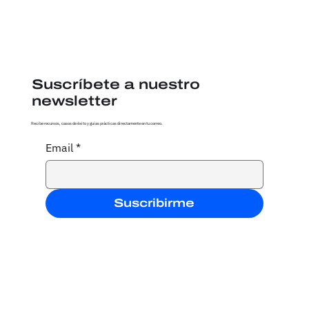
Suscríbete a nuestro
newsletter
Recibe recursos, casos de éxito y guías prácticas directamente en tu correo.
Email
*
¿Por qué tu iniciativa social
necesita un gestor de tareas y
proyectos? Te contamos sobre
el plan gratuito de monday.com
Suscribirme
para ONGs