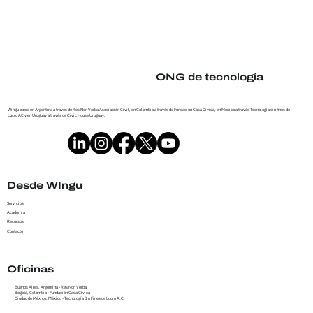
ONG de tecnología
Wingu opera en Argentina a través de Res Non Verba Asociación Civil, en Colombia a través de Fundación Casa Cívica, en México a través Tecnología sin fines de
Lucro AC y en Uruguay a través de Civic House Uruguay.
Desde WIngu
Servicios
Academia
Recursos
Contacto
Oficinas
Buenos Aires, Argentina - Res Non Verba
Bogotá, Colombia - Fundación Casa Cívica
Ciudad de México, México - Tecnología Sin Fines de Lucro A.C.