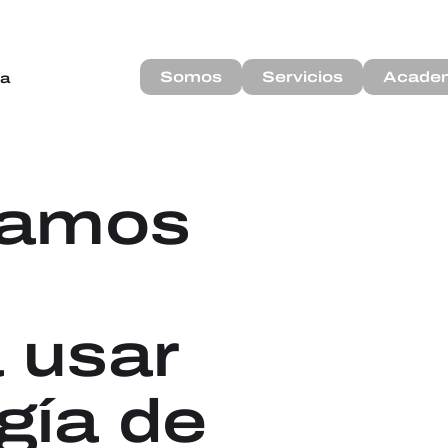
Somos
Servicios
Acade
ía
amos
a usar
gía de