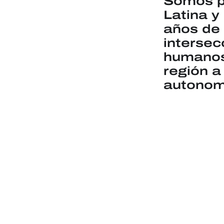
Somos p
Latina y
años de 
intersec
humanos,
región a
autonom