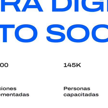
RA DIG
TO SOC
500
145K
ciones
Personas
ementadas
capacitadas