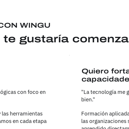
CON WINGU
 te gustaría comenza
Quiero fort
capacidad
"La tecnología me g
ógicas con foco en
bien."
Formación aplicada,
y las herramientas
las organizaciones s
amos en cada etapa
aprendido directame