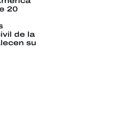
América
e 20
s
il de la
alecen su