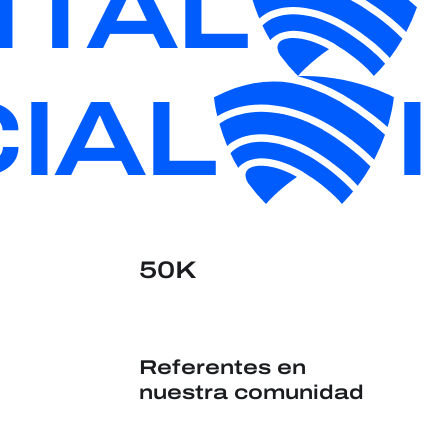
ITAL
IAL
50K
Referentes en
nuestra comunidad