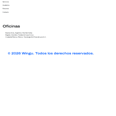
Servicios
Academia
Recursos
Contacto
Oficinas
Buenos Aires, Argentina - Res Non Verba
Bogotá, Colombia - Fundación Casa Cívica
Ciudad de México, México - Tecnología Sin Fines de Lucro A.C.
© 2026 Wingu. Todos los derechos reservados.