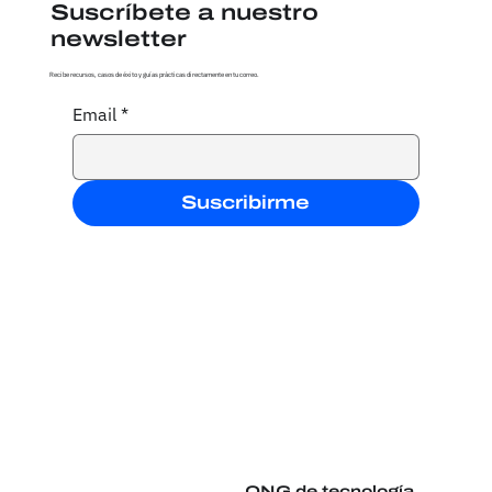
Suscríbete a nuestro
newsletter
Recibe recursos, casos de éxito y guías prácticas directamente en tu correo.
Email
*
Gestión de fondos en ONGs: de
planillas dispersas a utilizar
monday.com
Suscribirme
ONG de tecnología