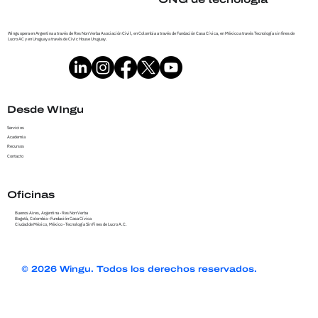
Wingu opera en Argentina a través de Res Non Verba Asociación Civil, en Colombia a través de Fundación Casa Cívica, en México a través Tecnología sin fines de
Lucro AC y en Uruguay a través de Civic House Uruguay.
Desde WIngu
Servicios
Academia
Recursos
Contacto
Oficinas
Buenos Aires, Argentina - Res Non Verba
Bogotá, Colombia - Fundación Casa Cívica
Ciudad de México, México - Tecnología Sin Fines de Lucro A.C.
© 2026 Wingu. Todos los derechos reservados.