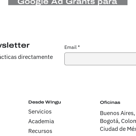
u
Google Ad Grants para
OSC
sletter
Email
*
rácticas directamente
Desde WIngu
Oficinas
Servicios
Buenos Aires,
Bogotá, Colom
Academia
Ciudad de Méx
Recursos