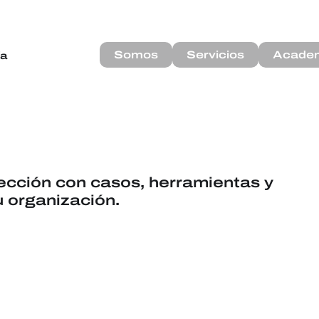
Somos
Servicios
Acade
ía
cción con casos, herramientas y
 organización.