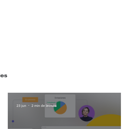
es
23 jun
2 min de lectura