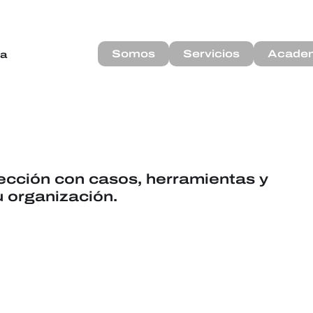
Somos
Servicios
Acade
ía
cción con casos, herramientas y
 organización.