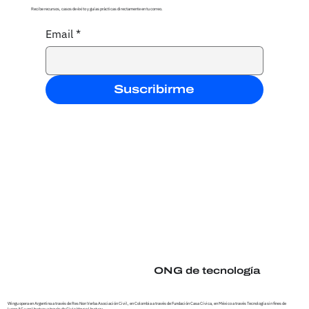
Recibe recursos, casos de éxito y guías prácticas directamente en tu correo.
Email
*
Tecnología con sentido: el salto
del Excel a la autonomía en
Fondo Lunaria
Suscribirme
ONG de tecnología
Wingu opera en Argentina a través de Res Non Verba Asociación Civil, en Colombia a través de Fundación Casa Cívica, en México a través Tecnología sin fines de
Lucro AC y en Uruguay a través de Civic House Uruguay.