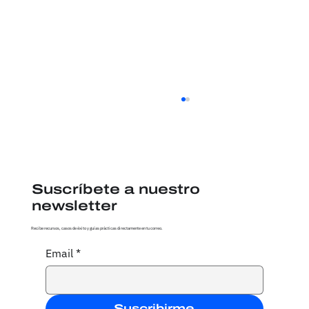
Suscríbete a nuestro
newsletter
Recibe recursos, casos de éxito y guías prácticas directamente en tu correo.
Email
*
Cómo transformar cifras en
historias de impacto
Suscribirme