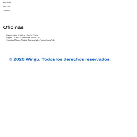
Academia
Recursos
Contacto
Oficinas
Buenos Aires, Argentina - Res Non Verba
Bogotá, Colombia - Fundación Casa Cívica
Ciudad de México, México - Tecnología Sin Fines de Lucro A.C.
© 2026 Wingu. Todos los derechos reservados.