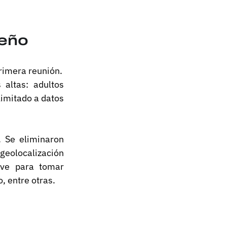
seño
primera reunión.
ltas: adultos 
imitado a datos 
 Se eliminaron 
olocalización 
ave para tomar 
, entre otras.