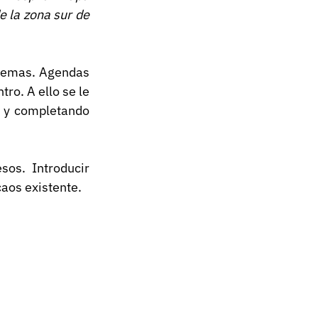
 la zona sur de 
lemas. Agendas 
o. A ello se le 
 y completando 
os. Introducir 
caos existente.