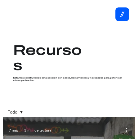
Recurso
s
Estamos construyendo esta sección con casos, herramientas y novedades para potenciar
a tu organización.
Todo
Todo
7 may
3 min de lectura
Recursos